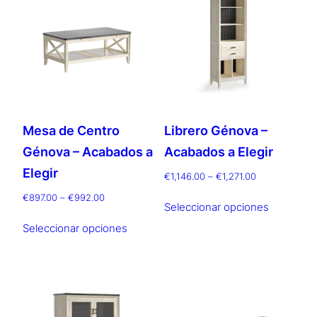
alto
Mesa de Centro
Librero Génova –
Génova – Acabados a
Acabados a Elegir
Elegir
Rango
€
1,146.00
–
€
1,271.00
de
Este
Rango
€
897.00
–
€
992.00
precios:
Seleccionar opciones
de
producto
Este
desde
precios:
Seleccionar opciones
tiene
producto
€1,146.00
desde
múltiples
hasta
tiene
€897.00
€1,271.00
variantes.
múltiples
hasta
Las
€992.00
variantes.
opciones
Las