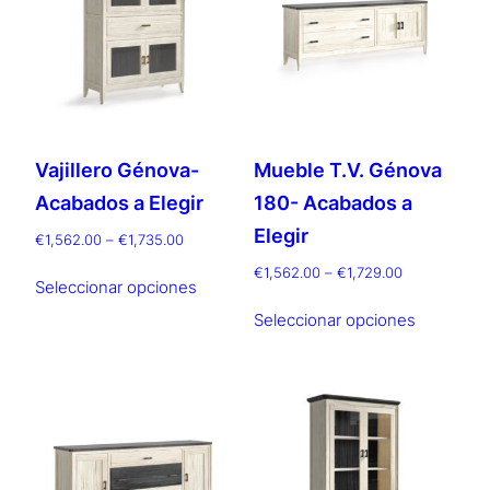
se
opciones
pueden
se
elegir
pueden
en
elegir
la
en
página
la
Vajillero Génova-
Mueble T.V. Génova
de
página
producto
Acabados a Elegir
180- Acabados a
de
producto
Elegir
Rango
€
1,562.00
–
€
1,735.00
de
Este
Rango
€
1,562.00
–
€
1,729.00
precios:
Seleccionar opciones
de
producto
Este
desde
precios:
Seleccionar opciones
tiene
producto
€1,562.00
desde
múltiples
hasta
tiene
€1,562.00
€1,735.00
variantes.
múltiples
hasta
Las
€1,729.00
variantes.
opciones
Las
se
opciones
pueden