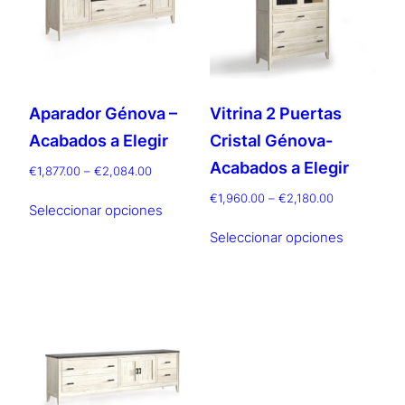
se
elegir
pueden
en
elegir
la
en
página
la
Aparador Génova –
Vitrina 2 Puertas
de
página
producto
Acabados a Elegir
Cristal Génova-
de
producto
Acabados a Elegir
Rango
€
1,877.00
–
€
2,084.00
de
Este
Rango
€
1,960.00
–
€
2,180.00
precios:
Seleccionar opciones
de
producto
Este
desde
precios:
Seleccionar opciones
tiene
producto
€1,877.00
desde
múltiples
hasta
tiene
€1,960.00
€2,084.00
variantes.
múltiples
hasta
Las
€2,180.00
variantes.
opciones
Las
se
opciones
pueden
se
elegir
pueden