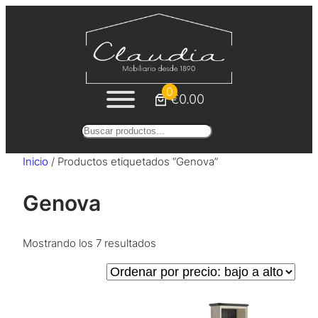
Saltar
al
contenido
0
€0.00
Buscar
Inicio
/ Productos etiquetados “Genova”
Genova
Ordenado
Mostrando los 7 resultados
por
precio:
bajo
a