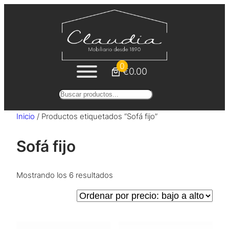
Saltar
al
contenido
0
€0.00
Buscar
Inicio
/ Productos etiquetados “Sofá fijo”
Sofá fijo
Ordenado
Mostrando los 6 resultados
por
precio:
bajo
a