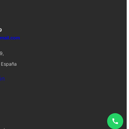
9
gmail.com
9,
, España
ón