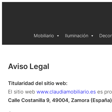
Saltar
al
contenido
Mobiliario
Iluminación
Decor
Aviso Legal
Titularidad del sitio web:
El sitio web
www.claudiamobiliario.es
es pr
Calle Costanilla 9, 49004, Zamora (España)