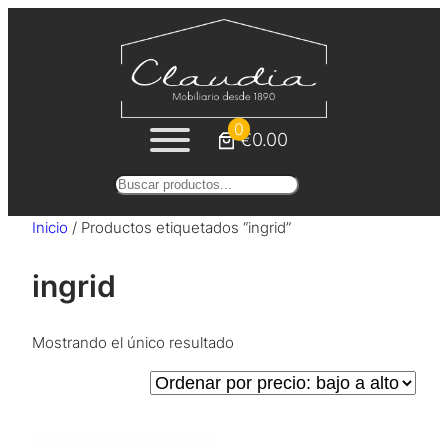
Saltar
al
contenido
0
€0.00
Buscar
Inicio
/ Productos etiquetados “ingrid”
ingrid
Mostrando el único resultado