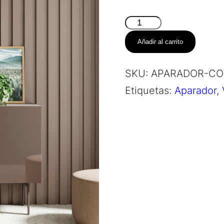
Aparador
Compacto
Añadir al carrito
–
Trazo
SKU:
APARADOR-CO
cantidad
Etiquetas:
Aparador
,