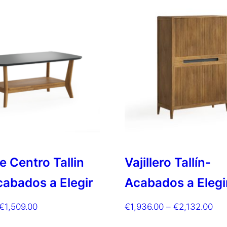
 Centro Tallin
Vajillero Tallín-
cabados a Elegir
Acabados a Elegi
Rango
Ra
€
1,509.00
€
1,936.00
–
€
2,132.00
de
de
Este