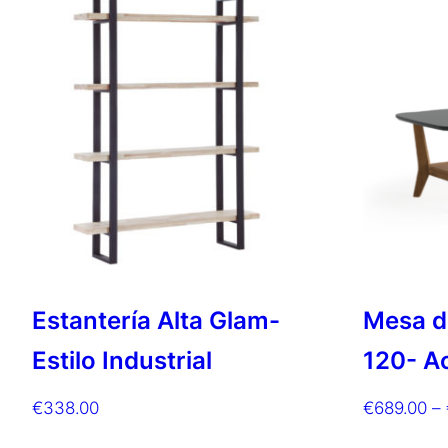
Estantería Alta Glam-
Mesa de
Estilo Industrial
120- A
€
338.00
€
689.00
–