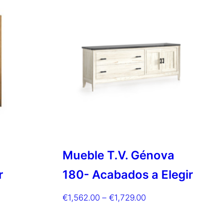
Mueble T.V. Génova
r
180- Acabados a Elegir
ngo
Rango
€
1,562.00
–
€
1,729.00
de
Este
Este