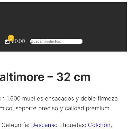
0
€0.00
Buscar
altimore – 32 cm
on 1.600 muelles ensacados y doble firmeza
rmico, soporte preciso y calidad premium.
Categoría:
Descanso
Etiquetas:
Colchón
,