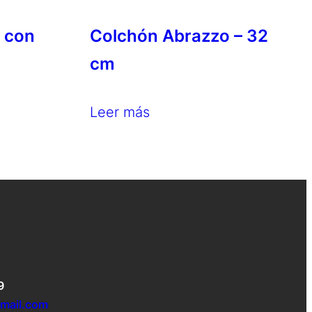
 con
Colchón Abrazzo – 32
cm
Leer más
9
gmail.com