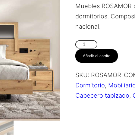
Muebles ROSAMOR de
dormitorios. Composi
nacional.
Composición
Dormitorio
Añadir al carrito
–
Vaelor
SKU:
ROSAMOR-COM
cantidad
Dormitorio
,
Mobiliari
Cabecero tapizado
,