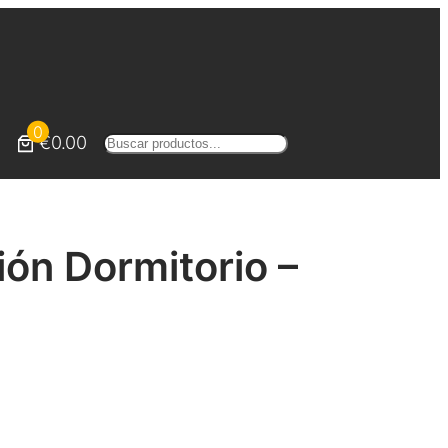
0
€0.00
Buscar
ón Dormitorio –