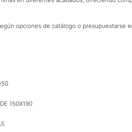
minas en diferentes acabados, ofreciendo compo
egún opciones de catálogo o presupuestarse en
150
DE 150X190
AS