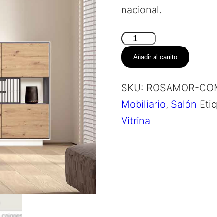
nacional.
Composición
Salón
Añadir al carrito
–
Kiri
SKU:
ROSAMOR-COM
cantidad
Mobiliario
,
Salón
Eti
Vitrina