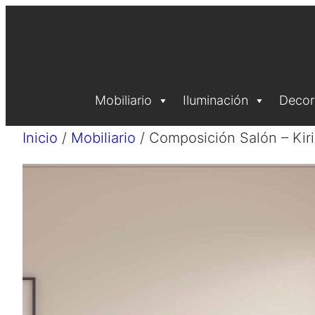
Saltar
al
contenido
Mobiliario
Iluminación
Decor
Inicio
/
Mobiliario
/ Composición Salón – Kiri