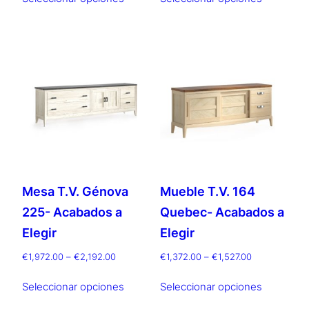
producto
producto
desde
tiene
tiene
€1,776.00
múltiples
múltiples
hasta
€1,966.00
variantes.
variantes.
Las
Las
opciones
opciones
se
se
pueden
pueden
elegir
elegir
en
en
la
la
Mesa T.V. Génova
Mueble T.V. 164
página
página
225- Acabados a
Quebec- Acabados a
de
de
producto
producto
Elegir
Elegir
Rango
Rango
€
1,972.00
–
€
2,192.00
€
1,372.00
–
€
1,527.00
de
de
Este
Este
precios:
precios:
Seleccionar opciones
Seleccionar opciones
producto
producto
desde
desde