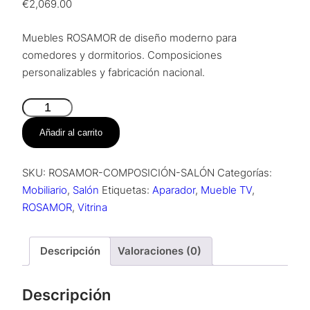
€
2,069.00
Muebles ROSAMOR de diseño moderno para
comedores y dormitorios. Composiciones
personalizables y fabricación nacional.
Composición
Salón
Añadir al carrito
–
Sakura
SKU:
ROSAMOR-COMPOSICIÓN-SALÓN
Categorías:
cantidad
Mobiliario
,
Salón
Etiquetas:
Aparador
,
Mueble TV
,
ROSAMOR
,
Vitrina
Descripción
Valoraciones (0)
Descripción