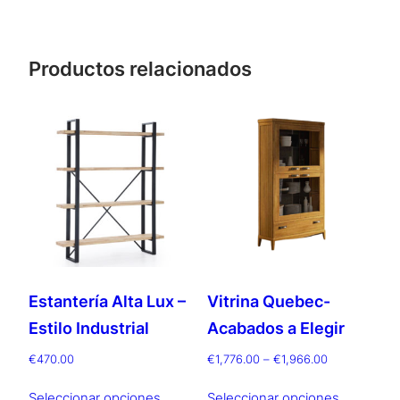
Productos relacionados
Estantería Alta Lux –
Vitrina Quebec-
Estilo Industrial
Acabados a Elegir
Rango
€
470.00
€
1,776.00
–
€
1,966.00
de
Este
Este
precios:
Seleccionar opciones
Seleccionar opciones