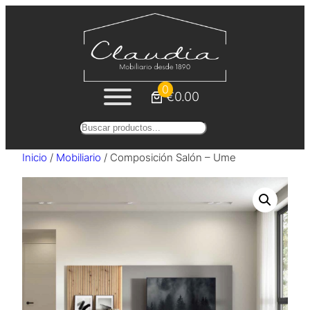
Saltar
al
contenido
0
€0.00
Buscar
Inicio
/
Mobiliario
/ Composición Salón – Ume