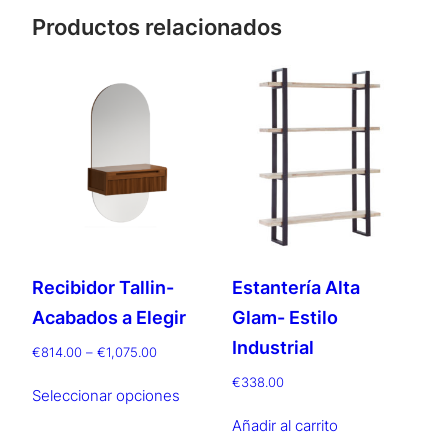
Productos relacionados
Recibidor Tallin-
Estantería Alta
Acabados a Elegir
Glam- Estilo
Industrial
Rango
€
814.00
–
€
1,075.00
de
Este
€
338.00
precios:
Seleccionar opciones
producto
desde
Añadir al carrito
tiene
€814.00