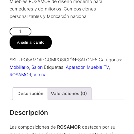
Muebles ROSAMOR de diseño moderno para
comedores y dormitorios. Composiciones
personalizables y fabricación nacional.
Composición
Salón
Añadir al carrito
–
Ume
SKU:
ROSAMOR-COMPOSICIÓN-SALÓN-5
Categorías:
cantidad
Mobiliario
,
Salón
Etiquetas:
Aparador
,
Mueble TV
,
ROSAMOR
,
Vitrina
Descripción
Valoraciones (0)
Descripción
Las composiciones de
ROSAMOR
destacan por su