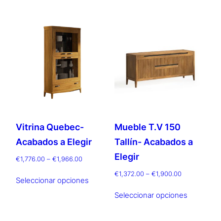
múltiples
hasta
€1,075.00
variantes.
Las
opciones
se
pueden
elegir
en
la
página
Vitrina Quebec-
Mueble T.V 150
de
producto
Acabados a Elegir
Tallín- Acabados a
Elegir
Rango
€
1,776.00
–
€
1,966.00
de
Este
Rango
€
1,372.00
–
€
1,900.00
precios:
Seleccionar opciones
de
producto
Este
desde
precios:
Seleccionar opciones
tiene
producto
€1,776.00
desde
múltiples
hasta
tiene
€1,372.00
€1,966.00