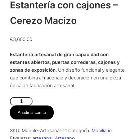
Estantería con cajones –
Cerezo Macizo
€
3,600.00
Estantería artesanal de gran capacidad con
estantes abiertos, puertas correderas, cajones y
zonas de exposición.
Un diseño funcional y elegante
que combina almacenaje y decoración en una pieza
única de fabricación artesanal.
Estantería
con
Añadir al carrito
cajones
–
SKU:
Mueble-Artesanal-11
Categoría:
Mobiliario
Cerezo
Etiquetas:
artesanal
,
Artesano