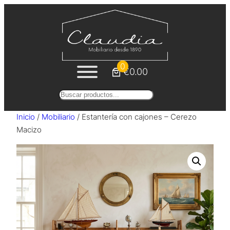
Saltar
al
contenido
0
€0.00
Buscar
Inicio
/
Mobiliario
/ Estantería con cajones – Cerezo
Macizo