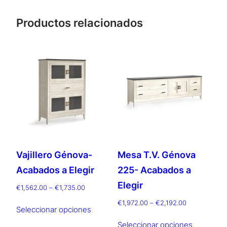
Productos relacionados
Vajillero Génova-
Mesa T.V. Génova
Acabados a Elegir
225- Acabados a
Elegir
Rango
€
1,562.00
–
€
1,735.00
de
Este
Rango
€
1,972.00
–
€
2,192.00
precios:
Seleccionar opciones
de
producto
Este
desde
precios:
Seleccionar opciones
tiene