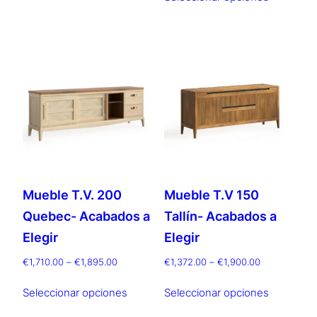
producto
€1,562.00
desde
múltiples
hasta
tiene
€1,972.00
€1,735.00
variantes.
múltiples
hasta
Las
€2,192.00
variantes.
opciones
Las
se
opciones
pueden
se
elegir
pueden
en
elegir
la
en
página
la
Mueble T.V. 200
Mueble T.V 150
de
página
producto
Quebec- Acabados a
Tallín- Acabados a
de
producto
Elegir
Elegir
Rango
Rango
€
1,710.00
–
€
1,895.00
€
1,372.00
–
€
1,900.00
de
de
Este
Este
precios:
precios:
Seleccionar opciones
Seleccionar opciones
producto
producto
desde
desde
tiene
tiene