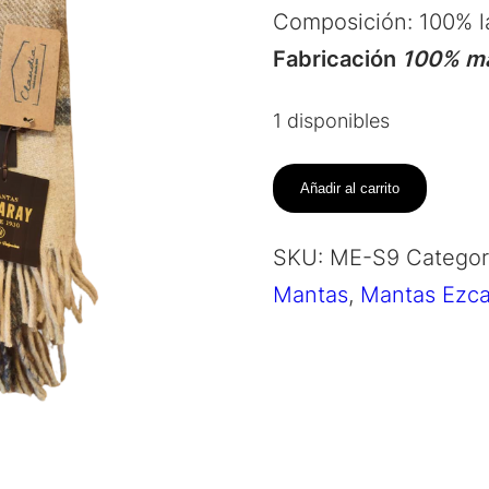
Composición: 100% l
Fabricación
100% ma
1 disponibles
Manta
Añadir al carrito
Ezcaray
Shetland
SKU:
ME-S9
Categor
–
Mantas
,
Mantas Ezca
9
cantidad