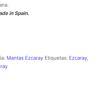
ana.
de in Spain.
ía:
Mantas Ezcaray
Etiquetas:
Ezcaray
,
ray