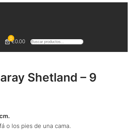
0
€0.00
Buscar
aray Shetland – 9
 cm.
fá o los pies de una cama.