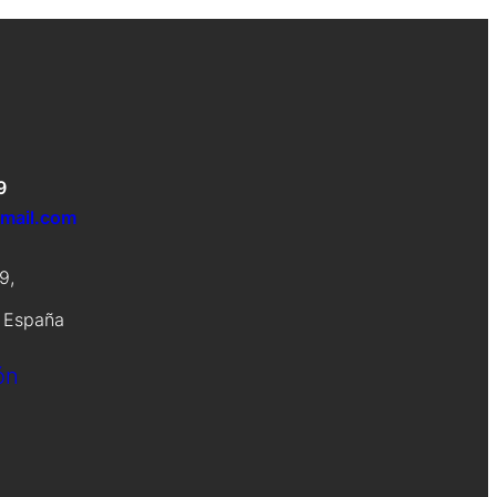
9
gmail.com
9,
, España
ón