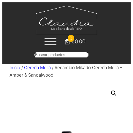
Saltar
al
contenido
0
€0.00
Buscar
Inicio
/
Cerería Mollá
/ Recambio Mikado Cerería Mollá –
Amber & Sandalwood