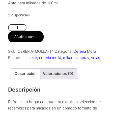
Apto para mikados de 100mL.
2 disponibles
Recambio
Mikado
Añadir al carrito
Cerería
Mollá
SKU:
CERERIA-MOLLA-14
Categoría:
Cerería Mollá
–
Etiquetas:
aceite
,
cereria mollá
,
mikados
,
spray
,
velas
Amber
&
Sandalwood
Descripción
Valoraciones (0)
cantidad
Descripción
Refresca tu hogar con nuestra exquisita selección de
recambios para mikados en un cómodo formato de