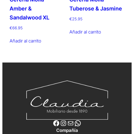
Amber &
Tuberose & Jasmine
Sandalwood XL
€
25.95
€
66.95
Añadir al carrito
Añadir al carrito
Facebook
Instagram
Correo electrónico
WhatsApp
Compañía