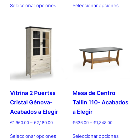
Este
Este
precios:
precios:
Seleccionar opciones
Seleccionar opciones
producto
producto
desde
desde
tiene
tiene
€1,372.00
€1,372.00
múltiples
múltiples
hasta
hasta
€1,527.00
€1,900.00
variantes.
variantes.
Las
Las
opciones
opciones
se
se
pueden
pueden
elegir
elegir
en
en
la
la
Vitrina 2 Puertas
Mesa de Centro
página
página
Cristal Génova-
Tallin 110- Acabados
de
de
producto
producto
Acabados a Elegir
a Elegir
Rango
Rango
€
1,960.00
–
€
2,180.00
€
636.00
–
€
1,348.00
de
de
Este
Este
precios:
precios:
Seleccionar opciones
Seleccionar opciones
producto
producto