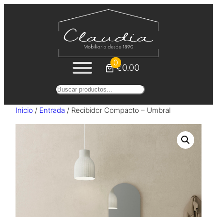
Saltar
al
contenido
0
€0.00
Buscar
Inicio
/
Entrada
/ Recibidor Compacto – Umbral