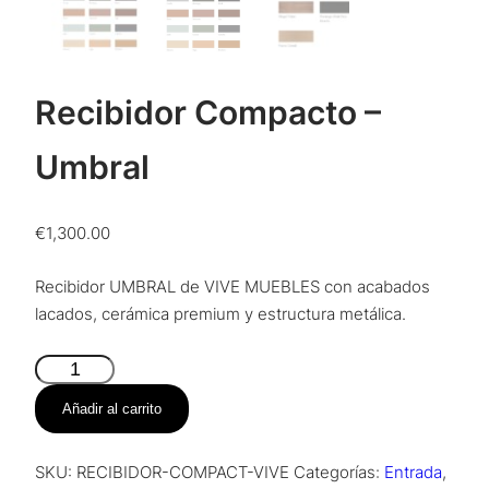
Recibidor Compacto –
Umbral
€
1,300.00
Recibidor UMBRAL de VIVE MUEBLES con acabados
lacados, cerámica premium y estructura metálica.
Recibidor
Compacto
Añadir al carrito
–
Umbral
SKU:
RECIBIDOR-COMPACT-VIVE
Categorías:
Entrada
,
cantidad