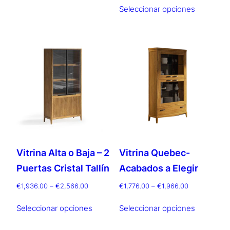
Este
desde
precios:
Seleccionar opciones
tiene
producto
€1,562.00
desde
múltiples
hasta
tiene
€636.00
€1,735.00
variantes.
múltiples
hasta
Las
€1,348.00
variantes.
opciones
Las
se
opciones
pueden
se
elegir
pueden
en
elegir
la
en
página
la
Vitrina Alta o Baja – 2
Vitrina Quebec-
de
página
producto
Puertas Cristal Tallín
Acabados a Elegir
de
producto
Rango
Rango
€
1,936.00
–
€
2,566.00
€
1,776.00
–
€
1,966.00
de
de
Este
Este
precios:
precios:
Seleccionar opciones
Seleccionar opciones
producto
producto
desde
desde
tiene
tiene
€1,936.00
€1,776.00