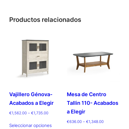
Productos relacionados
Vajillero Génova-
Mesa de Centro
Acabados a Elegir
Tallin 110- Acabados
a Elegir
Rango
€
1,562.00
–
€
1,735.00
de
Este
Rango
€
636.00
–
€
1,348.00
precios:
Seleccionar opciones
de
producto