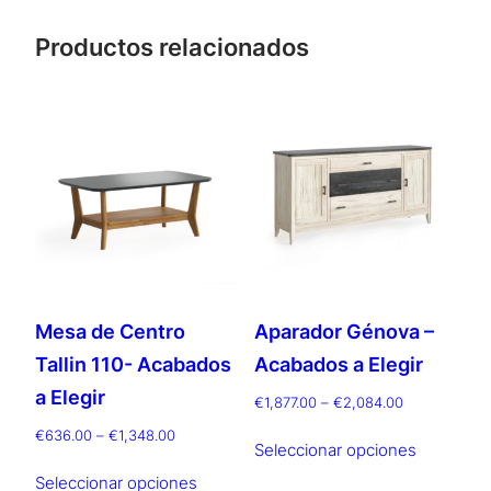
Productos relacionados
Mesa de Centro
Aparador Génova –
Tallin 110- Acabados
Acabados a Elegir
a Elegir
Rango
€
1,877.00
–
€
2,084.00
de
Este
Rango
€
636.00
–
€
1,348.00
precios:
Seleccionar opciones
de
producto
Este
desde
precios:
Seleccionar opciones
tiene