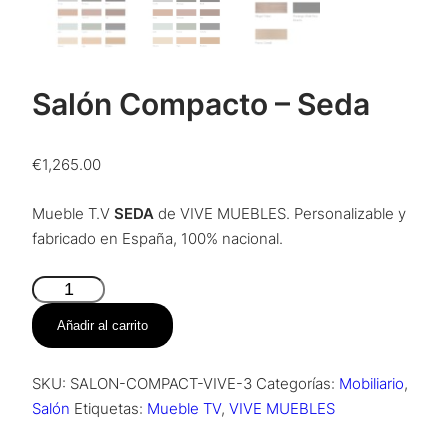
Salón Compacto – Seda
€
1,265.00
Mueble T.V
SEDA
de VIVE MUEBLES. Personalizable y
fabricado en España, 100% nacional.
Salón
Compacto
Añadir al carrito
–
Seda
SKU:
SALON-COMPACT-VIVE-3
Categorías:
Mobiliario
,
cantidad
Salón
Etiquetas:
Mueble TV
,
VIVE MUEBLES