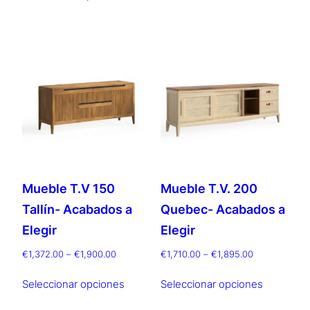
producto
€1,877.00
desde
múltiples
hasta
tiene
€636.00
€2,084.00
variantes.
múltiples
hasta
Las
€1,348.00
variantes.
opciones
Las
se
opciones
pueden
se
elegir
pueden
en
elegir
la
en
página
la
Mueble T.V 150
Mueble T.V. 200
de
página
producto
Tallín- Acabados a
Quebec- Acabados a
de
producto
Elegir
Elegir
Rango
Rango
€
1,372.00
–
€
1,900.00
€
1,710.00
–
€
1,895.00
de
de
Este
Este
precios:
precios:
Seleccionar opciones
Seleccionar opciones
producto
producto
desde
desde
tiene
tiene