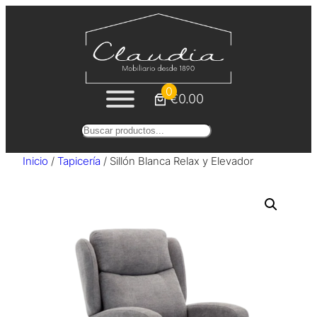
Saltar
al
contenido
0
€0.00
Buscar
Inicio
/
Tapicería
/ Sillón Blanca Relax y Elevador