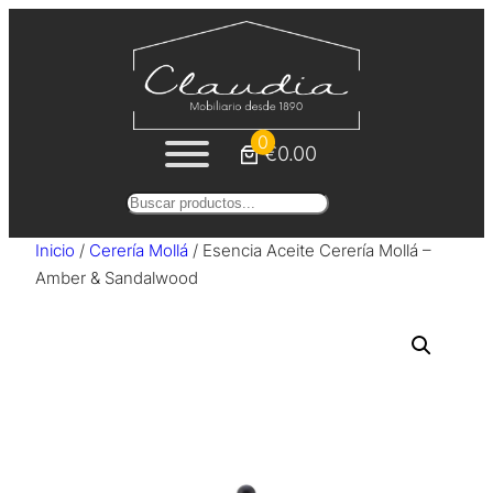
Saltar
al
contenido
0
€0.00
Buscar
Inicio
/
Cerería Mollá
/ Esencia Aceite Cerería Mollá –
Amber & Sandalwood